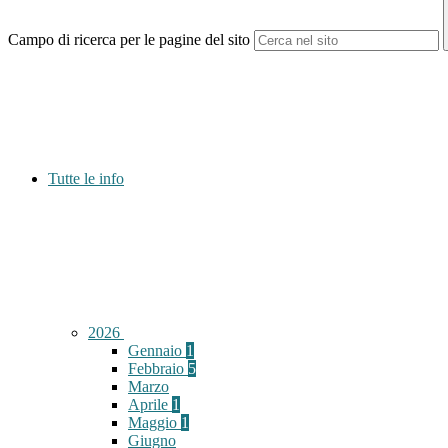
Campo di ricerca per le pagine del sito
Tutte le info
2026
Gennaio
1
Febbraio
5
Marzo
Aprile
1
Maggio
1
Giugno