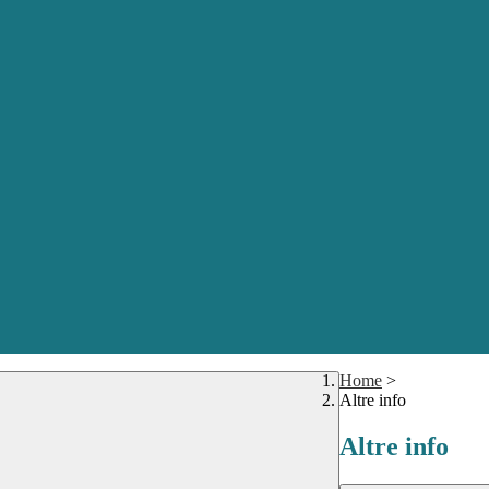
Home
>
Altre info
Altre info