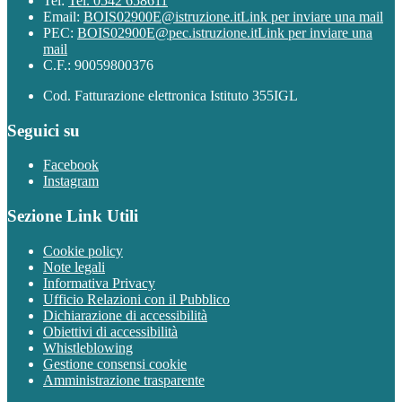
Tel:
Tel. 0542 658611
Email:
BOIS02900E@istruzione.it
Link per inviare una mail
PEC:
BOIS02900E@pec.istruzione.it
Link per inviare una
mail
C.F.: 90059800376
Cod. Fatturazione elettronica Istituto 355IGL
Seguici su
Facebook
Instagram
Sezione Link Utili
Cookie policy
Note legali
Informativa Privacy
Ufficio Relazioni con il Pubblico
Dichiarazione di accessibilità
Obiettivi di accessibilità
Whistleblowing
Gestione consensi cookie
Amministrazione trasparente