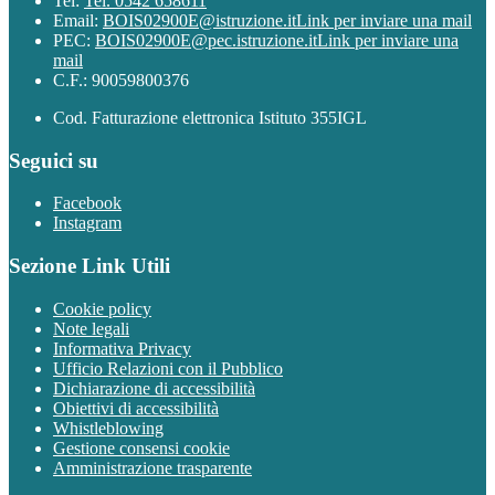
Tel:
Tel. 0542 658611
Email:
BOIS02900E@istruzione.it
Link per inviare una mail
PEC:
BOIS02900E@pec.istruzione.it
Link per inviare una
mail
C.F.: 90059800376
Cod. Fatturazione elettronica Istituto 355IGL
Seguici su
Facebook
Instagram
Sezione Link Utili
Cookie policy
Note legali
Informativa Privacy
Ufficio Relazioni con il Pubblico
Dichiarazione di accessibilità
Obiettivi di accessibilità
Whistleblowing
Gestione consensi cookie
Amministrazione trasparente