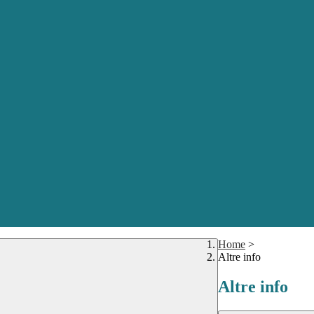
Home
>
Altre info
Altre info