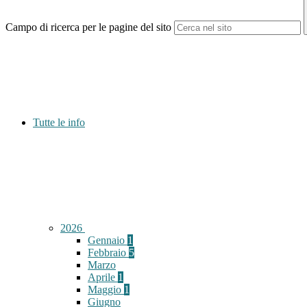
Campo di ricerca per le pagine del sito
Tutte le info
2026
Gennaio
1
Febbraio
5
Marzo
Aprile
1
Maggio
1
Giugno