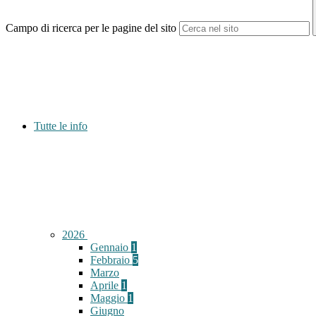
Campo di ricerca per le pagine del sito
Tutte le info
2026
Gennaio
1
Febbraio
5
Marzo
Aprile
1
Maggio
1
Giugno