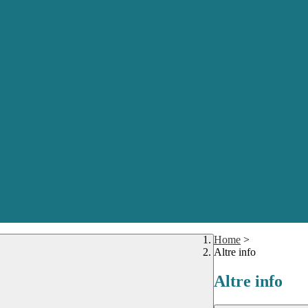
Home
>
Altre info
Altre info