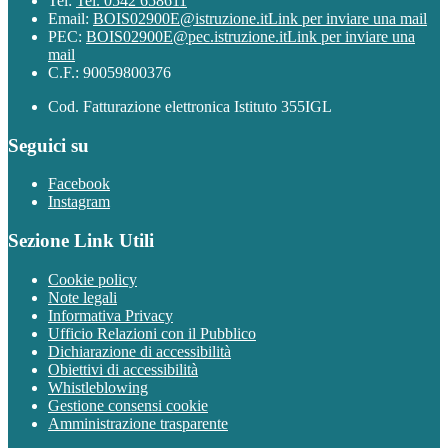
Tel:
Tel. 0542 658611
Email:
BOIS02900E@istruzione.it
Link per inviare una mail
PEC:
BOIS02900E@pec.istruzione.it
Link per inviare una
mail
C.F.: 90059800376
Cod. Fatturazione elettronica Istituto 355IGL
Seguici su
Facebook
Instagram
Sezione Link Utili
Cookie policy
Note legali
Informativa Privacy
Ufficio Relazioni con il Pubblico
Dichiarazione di accessibilità
Obiettivi di accessibilità
Whistleblowing
Gestione consensi cookie
Amministrazione trasparente