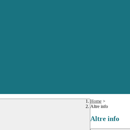
Home
>
Altre info
Altre info