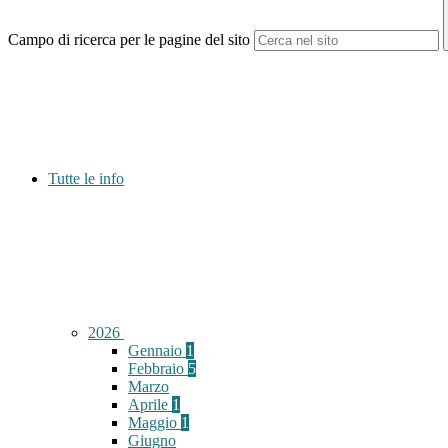
Campo di ricerca per le pagine del sito
Tutte le info
2026
Gennaio
1
Febbraio
5
Marzo
Aprile
1
Maggio
1
Giugno