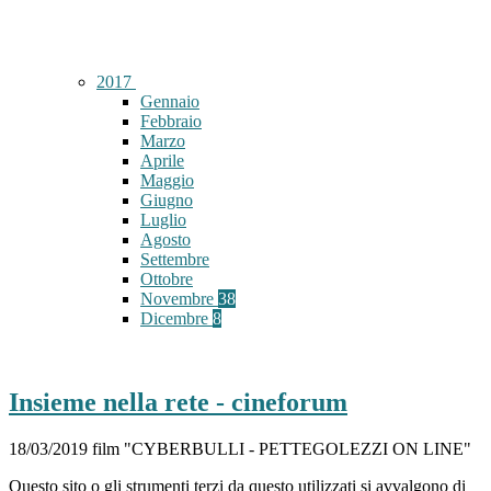
2017
Gennaio
Febbraio
Marzo
Aprile
Maggio
Giugno
Luglio
Agosto
Settembre
Ottobre
Novembre
38
Dicembre
8
Insieme nella rete - cineforum
18/03/2019 film "CYBERBULLI - PETTEGOLEZZI ON LINE"
Questo sito o gli strumenti terzi da questo utilizzati si avvalgono di