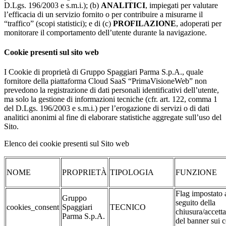
D.Lgs. 196/2003 e s.m.i.); (b)
ANALITICI
, impiegati per valutare
l’efficacia di un servizio fornito o per contribuire a misurarne il
“traffico” (scopi statistici); e di (c)
PROFILAZIONE
, adoperati per
monitorare il comportamento dell’utente durante la navigazione.
Cookie presenti sul sito web
I Cookie di proprietà di Gruppo Spaggiari Parma S.p.A., quale
fornitore della piattaforma Cloud SaaS “PrimaVisioneWeb” non
prevedono la registrazione di dati personali identificativi dell’utente,
ma solo la gestione di informazioni tecniche (cfr. art. 122, comma 1
del D.Lgs. 196/2003 e s.m.i.) per l’erogazione di servizi o di dati
analitici anonimi al fine di elaborare statistiche aggregate sull’uso del
Sito.
Elenco dei cookie presenti sul Sito web
NOME
PROPRIETÀ
TIPOLOGIA
FUNZIONE
Flag impostato 
Gruppo
seguito della
cookies_consent
Spaggiari
TECNICO
chiusura/accett
Parma S.p.A.
del banner sui 