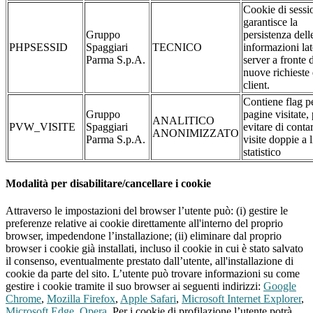
Cookie di sessi
garantisce la
Gruppo
persistenza dell
PHPSESSID
Spaggiari
TECNICO
informazioni la
Parma S.p.A.
server a fronte 
nuove richieste 
client.
Contiene flag pe
Gruppo
pagine visitate,
ANALITICO
PVW_VISITE
Spaggiari
evitare di conta
ANONIMIZZATO
Parma S.p.A.
visite doppie a l
statistico
Modalità per disabilitare/cancellare i cookie
Attraverso le impostazioni del browser l’utente può: (i) gestire le
preferenze relative ai cookie direttamente all'interno del proprio
browser, impedendone l’installazione; (ii) eliminare dal proprio
browser i cookie già installati, incluso il cookie in cui è stato salvato
il consenso, eventualmente prestato dall’utente, all'installazione di
cookie da parte del sito. L’utente può trovare informazioni su come
gestire i cookie tramite il suo browser ai seguenti indirizzi:
Google
Chrome
,
Mozilla Firefox
,
Apple Safari
,
Microsoft Internet Explorer
,
Microsoft Edge
,
Opera
. Per i cookie di profilazione l’utente potrà