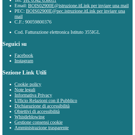
Tel:
Tel. 0542 658611
Email:
BOIS02900E@istruzione.it
Link per inviare una mail
PEC:
BOIS02900E@pec.istruzione.it
Link per inviare una
mail
C.F.: 90059800376
Cod. Fatturazione elettronica Istituto 355IGL
Seguici su
Facebook
Instagram
Sezione Link Utili
Cookie policy
Note legali
Informativa Privacy
Ufficio Relazioni con il Pubblico
Dichiarazione di accessibilità
Obiettivi di accessibilità
Whistleblowing
Gestione consensi cookie
Amministrazione trasparente