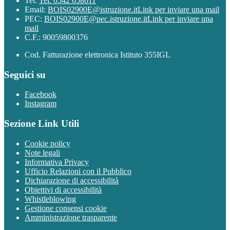
Tel:
Tel. 0542 658611
Email:
BOIS02900E@istruzione.it
Link per inviare una mail
PEC:
BOIS02900E@pec.istruzione.it
Link per inviare una
mail
C.F.: 90059800376
Cod. Fatturazione elettronica Istituto 355IGL
Seguici su
Facebook
Instagram
Sezione Link Utili
Cookie policy
Note legali
Informativa Privacy
Ufficio Relazioni con il Pubblico
Dichiarazione di accessibilità
Obiettivi di accessibilità
Whistleblowing
Gestione consensi cookie
Amministrazione trasparente