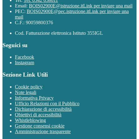
Tel:
Tel. 0542 658611
Email:
BOIS02900E@istruzione.it
Link per inviare una mail
PEC:
BOIS02900E@pec.istruzione.it
Link per inviare una
mail
C.F.: 90059800376
Cod. Fatturazione elettronica Istituto 355IGL
Seguici su
Facebook
Instagram
Sezione Link Utili
Cookie policy
Note legali
Informativa Privacy
Ufficio Relazioni con il Pubblico
Dichiarazione di accessibilità
Obiettivi di accessibilità
Whistleblowing
Gestione consensi cookie
Amministrazione trasparente