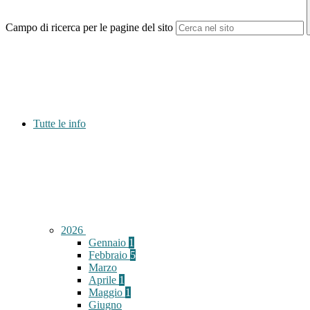
Campo di ricerca per le pagine del sito
Tutte le info
2026
Gennaio
1
Febbraio
5
Marzo
Aprile
1
Maggio
1
Giugno