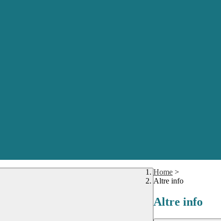
Home
>
Altre info
Altre info