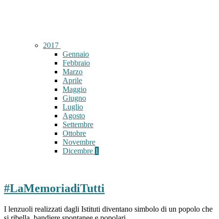
2017
Gennaio
Febbraio
Marzo
Aprile
Maggio
Giugno
Luglio
Agosto
Settembre
Ottobre
Novembre
Dicembre
1
#LaMemoriadiTutti
I lenzuoli realizzati dagli Istituti diventano simbolo di un popolo che
si ribella, bandiere spontanee e popolari.