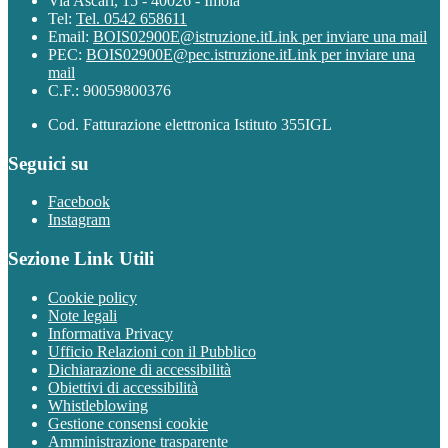
Via Ascari, 15 - 40026 - Imola
Tel:
Tel. 0542 658611
Email:
BOIS02900E@istruzione.it
Link per inviare una mail
PEC:
BOIS02900E@pec.istruzione.it
Link per inviare una
mail
C.F.: 90059800376
Cod. Fatturazione elettronica Istituto 355IGL
Seguici su
Facebook
Instagram
Sezione Link Utili
Cookie policy
Note legali
Informativa Privacy
Ufficio Relazioni con il Pubblico
Dichiarazione di accessibilità
Obiettivi di accessibilità
Whistleblowing
Gestione consensi cookie
Amministrazione trasparente