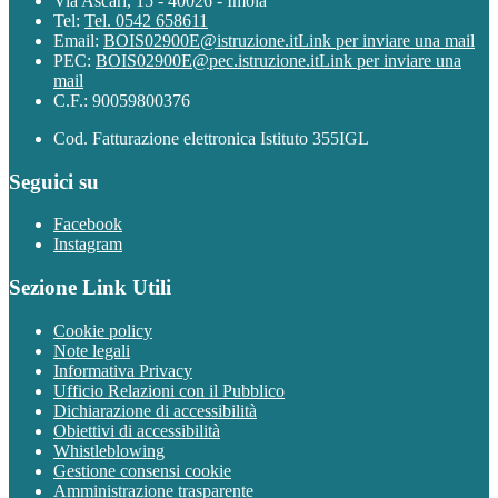
Via Ascari, 15 - 40026 - Imola
Tel:
Tel. 0542 658611
Email:
BOIS02900E@istruzione.it
Link per inviare una mail
PEC:
BOIS02900E@pec.istruzione.it
Link per inviare una
mail
C.F.: 90059800376
Cod. Fatturazione elettronica Istituto 355IGL
Seguici su
Facebook
Instagram
Sezione Link Utili
Cookie policy
Note legali
Informativa Privacy
Ufficio Relazioni con il Pubblico
Dichiarazione di accessibilità
Obiettivi di accessibilità
Whistleblowing
Gestione consensi cookie
Amministrazione trasparente