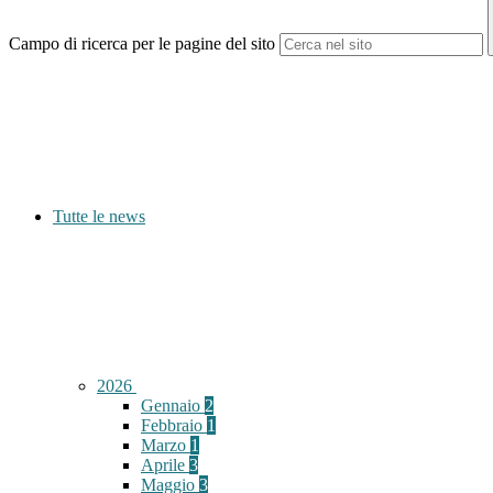
Campo di ricerca per le pagine del sito
Tutte le news
2026
Gennaio
2
Febbraio
1
Marzo
1
Aprile
3
Maggio
3