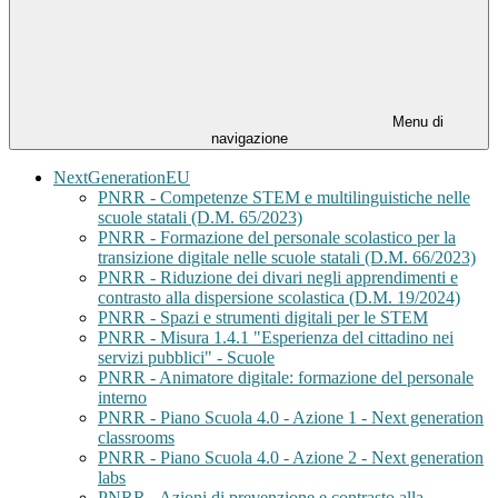
Menu di
navigazione
NextGenerationEU
PNRR - Competenze STEM e multilinguistiche nelle
scuole statali (D.M. 65/2023)
PNRR - Formazione del personale scolastico per la
transizione digitale nelle scuole statali (D.M. 66/2023)
PNRR - Riduzione dei divari negli apprendimenti e
contrasto alla dispersione scolastica (D.M. 19/2024)
PNRR - Spazi e strumenti digitali per le STEM
PNRR - Misura 1.4.1 "Esperienza del cittadino nei
servizi pubblici" - Scuole
PNRR - Animatore digitale: formazione del personale
interno
PNRR - Piano Scuola 4.0 - Azione 1 - Next generation
classrooms
PNRR - Piano Scuola 4.0 - Azione 2 - Next generation
labs
PNRR - Azioni di prevenzione e contrasto alla