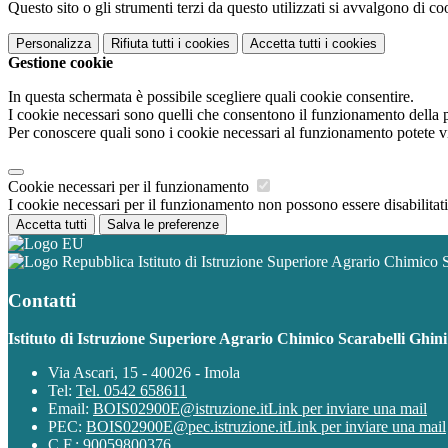
Questo sito o gli strumenti terzi da questo utilizzati si avvalgono di coo
Personalizza
Rifiuta tutti
i cookies
Accetta tutti
i cookies
Gestione cookie
In questa schermata è possibile scegliere quali cookie consentire.
I cookie necessari sono quelli che consentono il funzionamento della pi
Per conoscere quali sono i cookie necessari al funzionamento potete v
Cookie necessari per il funzionamento
I cookie necessari per il funzionamento non possono essere disabilitati.
Accetta tutti
Salva le preferenze
Istituto di Istruzione Superiore Agrario Chimico 
Contatti
Istituto di Istruzione Superiore Agrario Chimico Scarabelli Ghin
Via Ascari, 15 - 40026 - Imola
Tel:
Tel. 0542 658611
Email:
BOIS02900E@istruzione.it
Link per inviare una mail
PEC:
BOIS02900E@pec.istruzione.it
Link per inviare una mail
C.F.: 90059800376