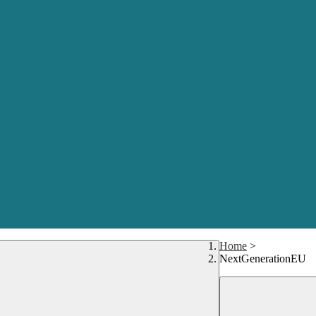
Home
>
NextGenerationEU