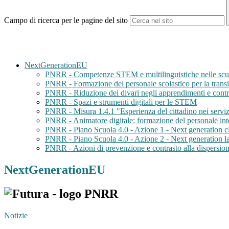
Campo di ricerca per le pagine del sito
NextGenerationEU
PNRR - Competenze STEM e multilinguistiche nelle scuo
PNRR - Formazione del personale scolastico per la transiz
PNRR - Riduzione dei divari negli apprendimenti e contra
PNRR - Spazi e strumenti digitali per le STEM
PNRR - Misura 1.4.1 "Esperienza del cittadino nei serviz
PNRR - Animatore digitale: formazione del personale int
PNRR - Piano Scuola 4.0 - Azione 1 - Next generation c
PNRR - Piano Scuola 4.0 - Azione 2 - Next generation l
PNRR - Azioni di prevenzione e contrasto alla dispersio
NextGenerationEU
Notizie