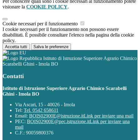
Per conoscere quali sono i cookie necessari al funzionamento potete
visionare la
COOKIE POLICY
.
Cookie necessari per il funzionamento
I cookie necessari per il funzionamento non possono essere
disabilitati. È possibile consultare l'elenco nella pagina della cookie
policy.
Accetta tutti
Salva le preferenze
Istituto di Istruzione Superiore Agrario Chimico
Scarabelli Ghini - Imola BO
Contatti
Istituto di Istruzione Superiore Agrario Chimico Scarabelli
Ghini - Imola BO
Via Ascari, 15 - 40026 - Imola
Tel:
Tel. 0542 658611
Email:
BOIS02900E@istruzione.it
Link per inviare una mail
PEC:
BOIS02900E@pec.istruzione.it
Link per inviare una
mail
C.F.: 90059800376