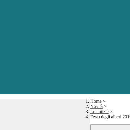
Home
>
Novità
>
Le notizie
>
Festa degli alberi 201