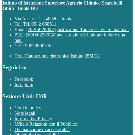
Istituto di Istruzione Superiore Agrario Chimico Scarabelli
Ghini - Imola BO
Via Ascari, 15 - 40026 - Imola
Tel:
Tel. 0542 658611
Email:
BOIS02900E@istruzione.it
Link per inviare una mail
PEC:
BOIS02900E@pec.istruzione.it
Link per inviare una
mail
C.F.: 90059800376
Cod. Fatturazione elettronica Istituto 355IGL
Seguici su
Facebook
Instagram
Sezione Link Utili
Cookie policy
Note legali
Informativa Privacy
Ufficio Relazioni con il Pubblico
Dichiarazione di accessibilità
Obiettivi di accessibilità