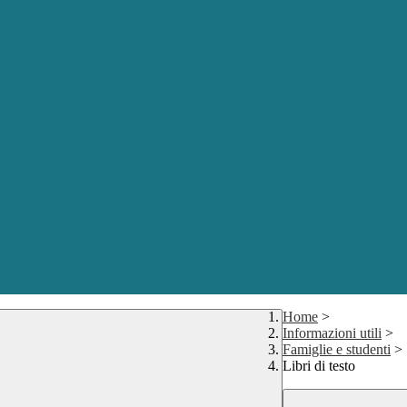
Home
>
Informazioni utili
>
Famiglie e studenti
>
Libri di testo