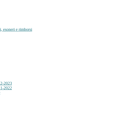
i, esoneri e rimborsi
22-2023
21-2022
0