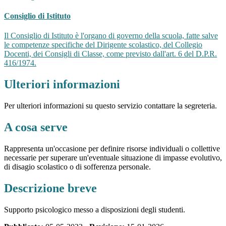
Consiglio di Istituto
Il Consiglio di Istituto è l'organo di governo della scuola, fatte salve
le competenze specifiche del Dirigente scolastico, del Collegio
Docenti, dei Consigli di Classe, come previsto dall'art. 6 del D.P.R.
416/1974.
Ulteriori informazioni
Per ulteriori informazioni su questo servizio contattare la segreteria.
A cosa serve
Rappresenta un'occasione per definire risorse individuali o collettive
necessarie per superare un'eventuale situazione di impasse evolutivo,
di disagio scolastico o di sofferenza personale.
Descrizione breve
Supporto psicologico messo a disposizioni degli studenti.