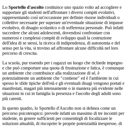
Lo
Sportello d'ascolto
costituisce uno spazio volto ad accogliere e
supportare gli studenti nell'affrontare i diversi compiti evolutivi,
rappresentando così un'occasione per definire risorse individuali o
collettive necessarie per superare un'eventuale situazione di impasse
evolutivo, di disagio scolastico o di sofferenza personale. Può infatti
succedere che alcuni adolescenti, dovendosi confrontare con
numerosi e complessi compiti di sviluppo quali la costruzione
dell'idea di se stessi, la ricerca di indipendenza, di autonomia e del
senso per la vita, si trovino ad affrontare alcune difficoltà nel loro
percorso di crescita.
La scuola, pur essendo per i ragazzi un luogo che richiede impegno
e che può comportare una quota di frustrazione e fatica, è comunque
un ambiente che contribuisce alla realizzazione di sé, è
potenzialmente un ambiente che "contiene" ed è l'ambiente in cui
spesso le sfide tipiche dell'età e gli eventuali disagi vengono portati e
manifestati, magari più intensamente o in maniera più evidente nelle
situazioni in cui in famiglia la presenza e l'ascolto degli adulti sono
più carenti.
In questo quadro, lo Sportello d'Ascolto non si delinea come un
percorso psicoterapico: prevede infatti un massimo di tre incontri per
studente, in genere sufficienti per consentirgli di focalizzare le
soluzioni attuabili, di riscoprire le proprie potenzialità inespresse, di