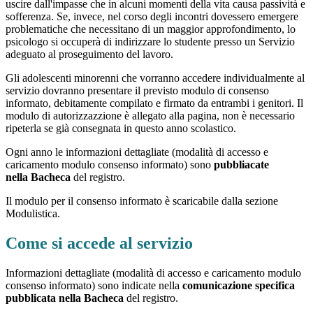
uscire dall'impasse che in alcuni momenti della vita causa passività e
sofferenza. Se, invece, nel corso degli incontri dovessero emergere
problematiche che necessitano di un maggior approfondimento, lo
psicologo si occuperà di indirizzare lo studente presso un Servizio
adeguato al proseguimento del lavoro.
Gli adolescenti minorenni che vorranno accedere individualmente al
servizio dovranno presentare il previsto modulo di consenso
informato, debitamente compilato e firmato da entrambi i genitori. Il
modulo di autorizzazzione è allegato alla pagina, non è necessario
ripeterla se già consegnata in questo anno scolastico.
Ogni anno le informazioni dettagliate (modalità di accesso e
caricamento modulo consenso informato) sono
pubbliacate
nella
Bachec
a
del registro.
Il modulo per il consenso informato è scaricabile dalla sezione
Modulistica.
Come si accede al servizio
Informazioni dettagliate (modalità di accesso e caricamento modulo
consenso informato) sono indicate nella
comunicazi
one specifica
pubbli
cata nella Bachec
a
del registro.