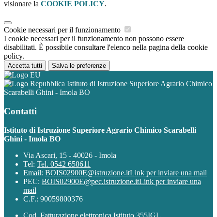
visionare la
COOKIE POLICY
.
Cookie necessari per il funzionamento
I cookie necessari per il funzionamento non possono essere
disabilitati. È possibile consultare l'elenco nella pagina della cookie
policy.
Accetta tutti
Salva le preferenze
Istituto di Istruzione Superiore Agrario Chimico
Scarabelli Ghini - Imola BO
Contatti
Istituto di Istruzione Superiore Agrario Chimico Scarabelli
Ghini - Imola BO
Via Ascari, 15 - 40026 - Imola
Tel:
Tel. 0542 658611
Email:
BOIS02900E@istruzione.it
Link per inviare una mail
PEC:
BOIS02900E@pec.istruzione.it
Link per inviare una
mail
C.F.: 90059800376
Cod. Fatturazione elettronica Istituto 355IGL