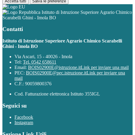
Accetta tutti
Salva le preferenze
Istituto di Istruzione Superiore Agrario Chimico
Scarabelli Ghini - Imola BO
Contatti
Istituto di Istruzione Superiore Agrario Chimico Scarabelli
Ghini - Imola BO
Via Ascari, 15 - 40026 - Imola
Tel:
Tel. 0542 658611
Email:
BOIS02900E@istruzione.it
Link per inviare una mail
PEC:
BOIS02900E@pec.istruzione.it
Link per inviare una
mail
C.F.: 90059800376
Cod. Fatturazione elettronica Istituto 355IGL
Seguici su
Facebook
Instagram
Sezione Link Utili