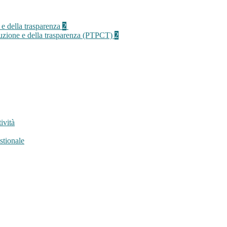
 e della trasparenza
2
rruzione e della trasparenza (PTPCT)
2
ività
stionale