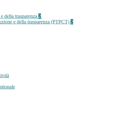
 e della trasparenza
2
rruzione e della trasparenza (PTPCT)
2
ività
stionale