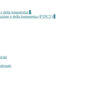
 e della trasparenza
2
rruzione e della trasparenza (PTPCT)
2
ività
stionale