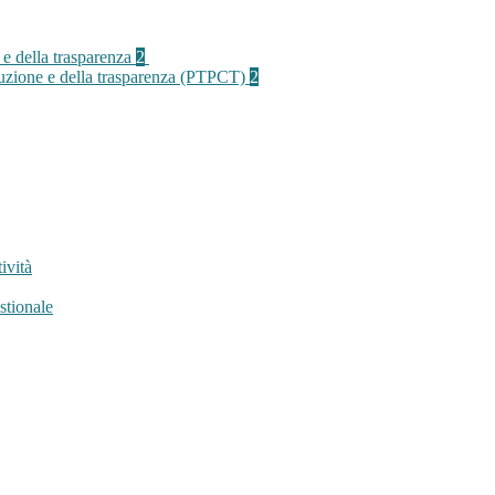
 e della trasparenza
2
rruzione e della trasparenza (PTPCT)
2
ività
stionale