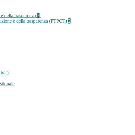
 e della trasparenza
2
rruzione e della trasparenza (PTPCT)
2
ività
stionale