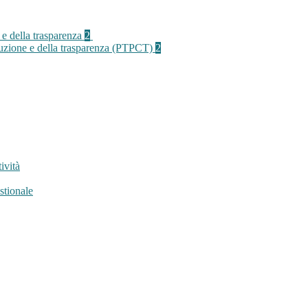
 e della trasparenza
2
rruzione e della trasparenza (PTPCT)
2
ività
stionale