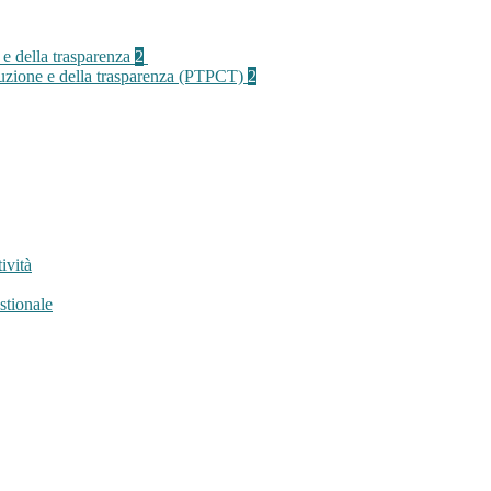
 e della trasparenza
2
rruzione e della trasparenza (PTPCT)
2
ività
stionale