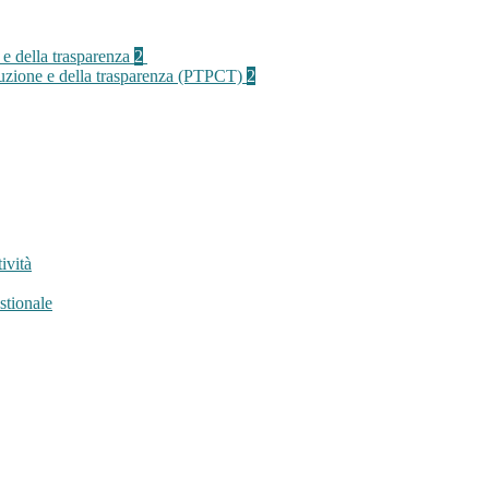
 e della trasparenza
2
rruzione e della trasparenza (PTPCT)
2
ività
stionale