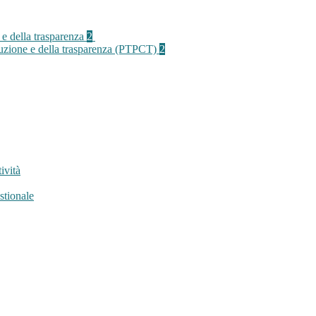
 e della trasparenza
2
rruzione e della trasparenza (PTPCT)
2
ività
stionale