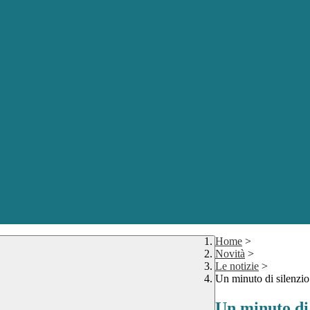
Home
>
Novità
>
Le notizie
>
Un minuto di silenzio 
Un minuto di 