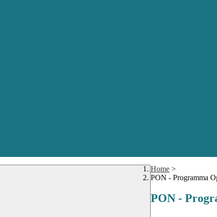
Home
>
PON - Programma Ope
PON - Progr