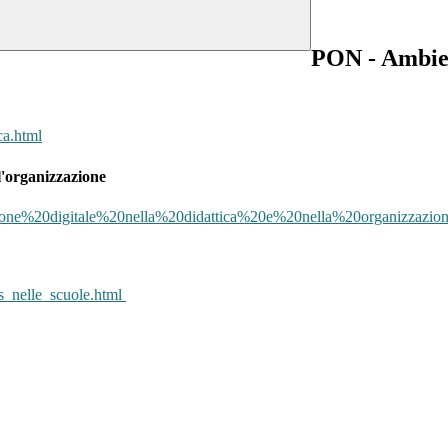
PON - Ambient
ca.html
l'organizzazione
azione%20digitale%20nella%20didattica%20e%20nella%20organizzazion
ss_nelle_scuole.html