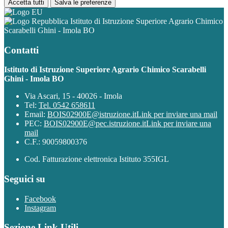
Accetta tutti
Salva le preferenze
Istituto di Istruzione Superiore Agrario Chimico
Scarabelli Ghini - Imola BO
Contatti
Istituto di Istruzione Superiore Agrario Chimico Scarabelli
Ghini - Imola BO
Via Ascari, 15 - 40026 - Imola
Tel:
Tel. 0542 658611
Email:
BOIS02900E@istruzione.it
Link per inviare una mail
PEC:
BOIS02900E@pec.istruzione.it
Link per inviare una
mail
C.F.: 90059800376
Cod. Fatturazione elettronica Istituto 355IGL
Seguici su
Facebook
Instagram
Sezione Link Utili