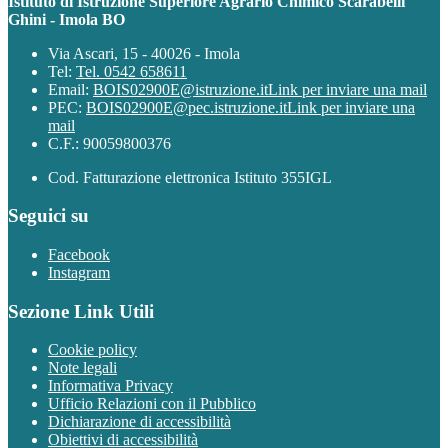
Istituto di Istruzione Superiore Agrario Chimico Scarabelli
Ghini - Imola BO
Via Ascari, 15 - 40026 - Imola
Tel:
Tel. 0542 658611
Email:
BOIS02900E@istruzione.it
Link per inviare una mail
PEC:
BOIS02900E@pec.istruzione.it
Link per inviare una
mail
C.F.: 90059800376
Cod. Fatturazione elettronica Istituto 355IGL
Seguici su
Facebook
Instagram
Sezione Link Utili
Cookie policy
Note legali
Informativa Privacy
Ufficio Relazioni con il Pubblico
Dichiarazione di accessibilità
Obiettivi di accessibilità