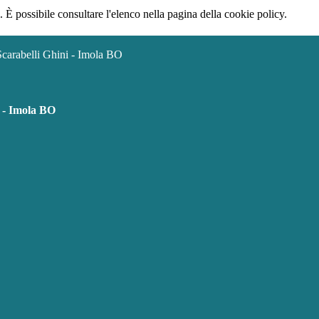
 È possibile consultare l'elenco nella pagina della cookie policy.
Scarabelli Ghini - Imola BO
i - Imola BO