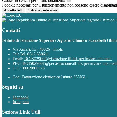
Cookie necessari per il funzionamento
I cookie necessari per il funzionamento non possono essere disabilitati.
Accetta tutti
Salva le preferenze
Istituto di Istruzione Superiore Agrario Chimico 
Contatti
Istituto di Istruzione Superiore Agrario Chimico Scarabelli Ghin
Via Ascari, 15 - 40026 - Imola
Tel:
Tel. 0542 658611
Email:
BOIS02900E@istruzione.it
Link per inviare una mail
PEC:
BOIS02900E@pec.istruzione.it
Link per inviare una mail
C.F.: 90059800376
Cod. Fatturazione elettronica Istituto 355IGL
Seguici su
Facebook
Instagram
Sezione Link Utili