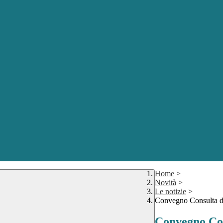
Home
>
Novità
>
Le notizie
>
Convegno Consulta del
Convegno Cons