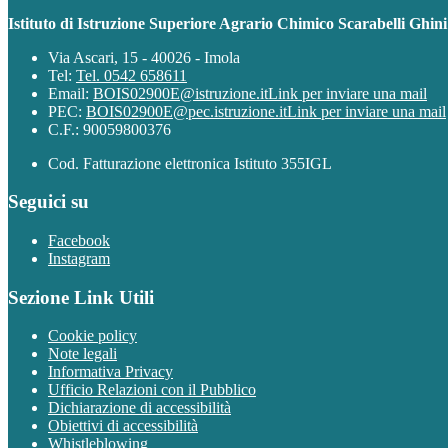
Istituto di Istruzione Superiore Agrario Chimico Scarabelli Ghin
Via Ascari, 15 - 40026 - Imola
Tel:
Tel. 0542 658611
Email:
BOIS02900E@istruzione.it
Link per inviare una mail
PEC:
BOIS02900E@pec.istruzione.it
Link per inviare una mail
C.F.: 90059800376
Cod. Fatturazione elettronica Istituto 355IGL
Seguici su
Facebook
Instagram
Sezione Link Utili
Cookie policy
Note legali
Informativa Privacy
Ufficio Relazioni con il Pubblico
Dichiarazione di accessibilità
Obiettivi di accessibilità
Whistleblowing