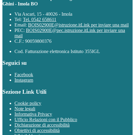
Ghini - Imola BO
Via Ascari, 15 - 40026 - Imola
Tel:
Tel. 0542 658611
Email:
BOIS02900E@istruzione.it
Link per inviare una mail
PEC:
BOIS02900E@pec.istruzione.it
Link per inviare una
mail
C.F.: 90059800376
Cod. Fatturazione elettronica Istituto 355IGL
Seguici su
Facebook
Instagram
Sezione Link Utili
Cookie policy
Note legali
Informativa Privacy
Ufficio Relazioni con il Pubblico
Dichiarazione di accessibilità
Obiettivi di accessibilità