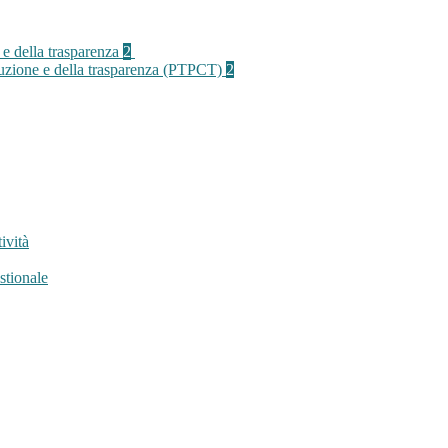
 e della trasparenza
2
rruzione e della trasparenza (PTPCT)
2
ività
stionale