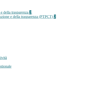
 e della trasparenza
2
rruzione e della trasparenza (PTPCT)
2
ività
stionale