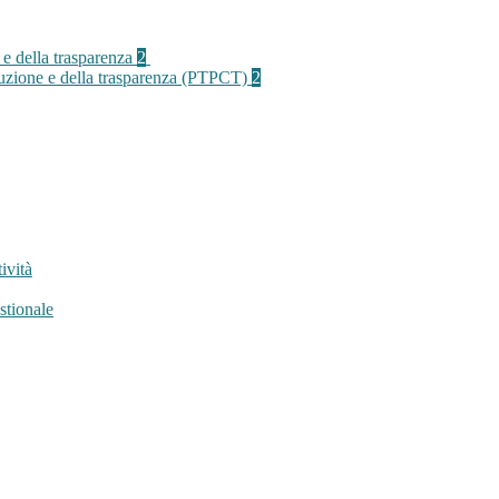
 e della trasparenza
2
rruzione e della trasparenza (PTPCT)
2
ività
stionale