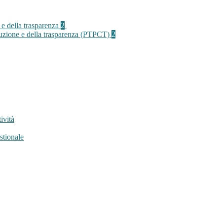
 e della trasparenza
2
rruzione e della trasparenza (PTPCT)
2
ività
stionale