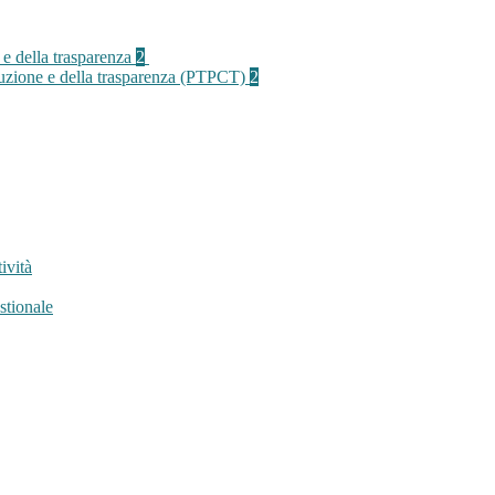
 e della trasparenza
2
rruzione e della trasparenza (PTPCT)
2
ività
stionale