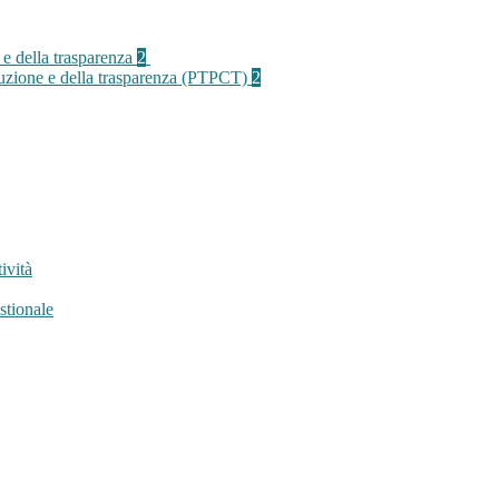
 e della trasparenza
2
rruzione e della trasparenza (PTPCT)
2
ività
stionale