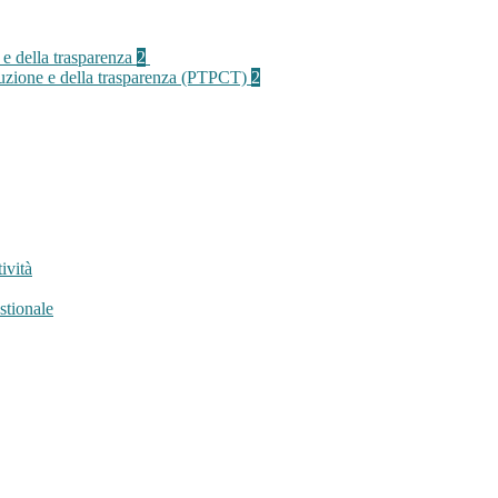
 e della trasparenza
2
rruzione e della trasparenza (PTPCT)
2
ività
stionale