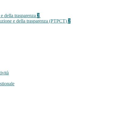
 e della trasparenza
2
rruzione e della trasparenza (PTPCT)
2
ività
stionale